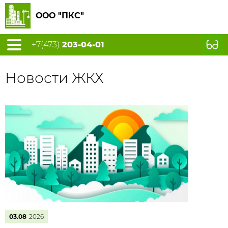
ООО "ПКС"
+7(473)
203-04-01
Новости ЖКХ
03.08
2026